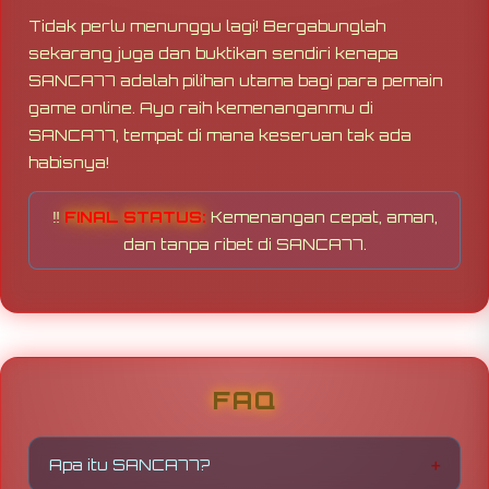
Tidak perlu menunggu lagi! Bergabunglah
sekarang juga dan buktikan sendiri kenapa
SANCA77 adalah pilihan utama bagi para pemain
game online. Ayo raih kemenanganmu di
SANCA77, tempat di mana keseruan tak ada
habisnya!
‼️
FINAL STATUS:
Kemenangan cepat, aman,
dan tanpa ribet di SANCA77.
FAQ
Apa itu SANCA77?