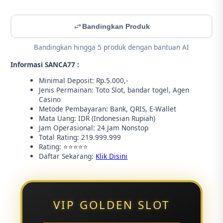
Bandingkan Produk
Bandingkan hingga 5 produk dengan bantuan AI
Informasi SANCA77 :
Minimal Deposit: Rp.5.000,-
Jenis Permainan: Toto Slot, bandar togel, Agen
Casino
Metode Pembayaran: Bank, QRIS, E-Wallet
Mata Uang: IDR (Indonesian Rupiah)
Jam Operasional: 24 Jam Nonstop
Total Rating: 219.999.999
Rating: ⭐⭐⭐⭐⭐
Daftar Sekarang:
Klik Disini
VIP GOLDEN SLOT